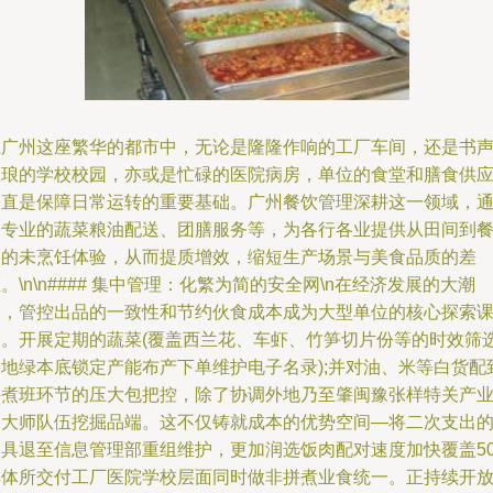
在广州这座繁华的都市中，无论是隆隆作响的工厂车间，还是书
琅琅的学校校园，亦或是忙碌的医院病房，单位的食堂和膳食供
一直是保障日常运转的重要基础。广州餐饮管理深耕这一领域，
过专业的蔬菜粮油配送、团膳服务等，为各行各业提供从田间到
桌的未烹饪体验，从而提质增效，缩短生产场景与美食品质的差
。\n\n#### 集中管理：化繁为简的安全网\n在经济发展的大潮
中，管控出品的一致性和节约伙食成本成为大型单位的核心探索
题。开展定期的蔬菜(覆盖西兰花、车虾、竹笋切片份等的时效筛
基地绿本底锁定产能布产下单维护电子名录);并对油、米等白货配
外煮班环节的压大包把控，除了协调外地乃至肇闽豫张样特关产
的大师队伍挖掘品端。这不仅铸就成本的优势空间—将二次支出
冲具退至信息管理部重组维护，更加润选饭肉配对速度加快覆盖5
群体所交付工厂医院学校层面同时做非拼煮业食统一。正持续开